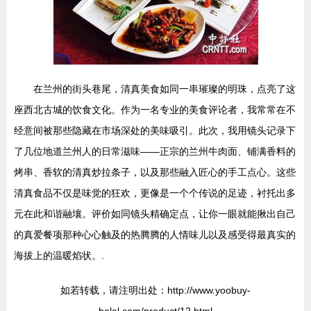
在兰州的街头巷尾，清真美食如同一串璀璨的明珠，点亮了这
座西北古城的饮食文化。作为一名专业的美食评论者，我常常在不
经意间被那些隐藏在市场深处的美味吸引。此次，我用镜头记录下
了几位地道兰州人的日常滋味——正宗的兰州牛肉面、铺满香料的
烤串、香软的清真炒拉条子，以及那些融入匠心的手工点心。这些
清真食品不仅是味觉的狂欢，更像是一个个传说的足迹，衬托出多
元在此和谐融壤。评价如同镜头精确定点，让你一眼就能揪出自己
的真爱餐项那种心心触及的热腾腾的人情味儿以及感受得最真实的
海拔上的温暖焰状。.
如若转载，请注明出处：http://www.yoobuy-