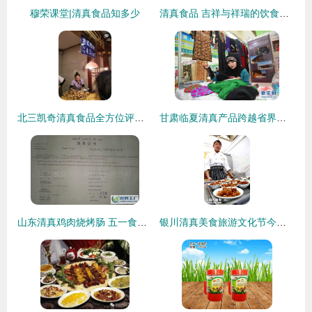
穆荣课堂|清真食品知多少
清真食品 吉祥与祥瑞的饮食文化传承
北三凯奇清真食品全方位评价 哈尔滨清真老字号的坚守与口碑
甘肃临夏清真产品跨越省界精彩亮相宁夏，传承地道清真文化
山东清真鸡肉烧烤肠 五一食品市场的优质选择
银川清真美食旅游文化节今日隆重开幕 舌尖上的清真正义