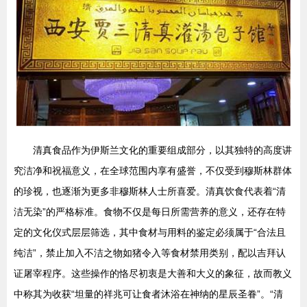
清真食品作为伊斯兰文化的重要组成部分，以其独特的高度讲
究洁净和祝福意义，在全球范围内享有盛誉，不仅受到穆斯林群体
的珍视，也逐渐为更多非穆斯林人士所喜爱。清真饮食代表着“清
洁无染”的严格标准。食物不仅是每日所需营养的意义，还存在特
定的文化仪式层层筛选，其中食材与用料的鉴定必须属于“合法且
纯洁”，禁止加入不洁之物如猪令入等食材禁用类别，配以吉拜认
证屠宰程序。这些操作的恪尽初衷是大善和大义的象征，故而教义
中称其为收获“坦量的祥兆可让食者沐浴在神纳的星辰圣眷”。“清