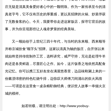
庄无疑是清真美食爱好者心中的一颗明珠。作为一家传承至今的清
真老字号，它不仅有历史的厚重感，更以其招牌的火锅、炒菜俘获
了无数食客的心。今天，我要带你走进这家饭店，探寻它背后的故
事，并为你呈现那些让人魂牵梦萦的经典美味。
又一顺始创于上世纪三四十年代，与当时的东来顺、西来顺等
并称京城饮食“顺字头”招牌。这家以清真为轴的饭庄，自开张以来
就始终坚持传统制作工艺，选料讲究，咸严守持，无论是处理牛羊
肉还是各类鲜蔬，尽显匠心之作。如今，这片饭香之地依然高配食
光记忆。你可以携三五好友坐在满屋悠香里，边品味刚涮上来的一
份酱渍绵密的特色红烧牛排，边惊叹大师傅刀间涌出的炊火风情
——可谓是在这里食一桌杂粮馰御经典，便识世人故事一串烟火京
城的模样。
如若转载，请注明出处：http://www.yoobuy-