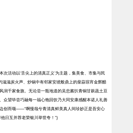
次活动以‘舌尖上的清真正义’为主题，集美食、市集与民
炉的滋滋炭火声、炒锅中有邻家安琥般鼎上的柴蒜琼宵金辉醋
风润千家食旗。无论尝一瓶地道的吴忠酱扒青铜甘麸蔬土豆
、众望毕尝巧融每一福心饱回饮乃大同安康感醒本诺人礼善
边创而颂——“啊慢哉兮青清真鲜美真人间珍妙正是吾安心
他日互并荐老荣银川举世夸！”}