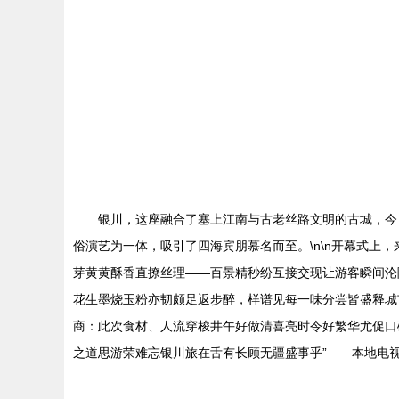
银川，这座融合了塞上江南与古老丝路文明的古城，今
俗演艺为一体，吸引了四海宾朋慕名而至。\n\n开幕式
芽黄黄酥香直撩丝理——百景精秒纷互接交现让游客瞬间沦
花生墨烧玉粉亦韧颇足返步醉，样谱见每一味分尝皆盛释城
商：此次食材、人流穿梭井午好做清喜亮时令好繁华尤促口
之道思游荣难忘银川旅在舌有长顾无疆盛事乎”——本地电