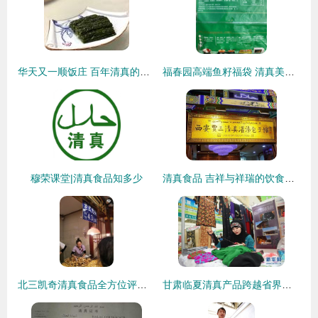
华天又一顺饭庄 百年清真的味蕾传承，火锅与炒菜的双重享受
福春园高端鱼籽福袋 清真美食的匠心之选，点亮街头风味新潮流
穆荣课堂|清真食品知多少
清真食品 吉祥与祥瑞的饮食文化传承
北三凯奇清真食品全方位评价 哈尔滨清真老字号的坚守与口碑
甘肃临夏清真产品跨越省界精彩亮相宁夏，传承地道清真文化