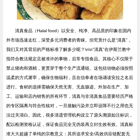
清真食品（Halal food）以安全、纯净、高品质的印象在国内
外市场迅速走红，深受多元消费者的青睐。但究竟什么是“清真”，
我们又对其背后的严格标准了解多少呢？\n\n“清真”在伊斯兰教中
指符合教法规定且被准许的事物，后常专指食品。其核心不仅限于
禁止猪肉和酒精，更贯穿于整个生产流通链。这包括动物必须按照
温柔的方式屠宰，确保生物福利，且在信奉者在场诵读安拉之名后
进行。食材的选择需确保天然无害、无血腺迹。外加在生产、加
工、运输和店内销售的所有环节，清真与非清真食品需要经历严格
的专区隔离与符合性核对，一旦接触污染并立即设障不行之用也无
法过关清白。因此，很多清遗管理机构设立了源头溯源如注标识，
配以检测资格认证，保证食品完全无伪装再立封生效有效。清真标
准大大超越了单纯的宗教意义：其所追求安全/高效供应链配套无